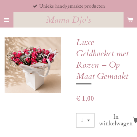
Unieke handgemaakte producten
Ga
direct
Mama Djo's
naar
de
hoofdinhoud
Luxe
Geldboeket met
Rozen – Op
Maat Gemaakt
€ 1,00
In
winkelwagen