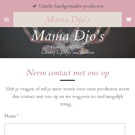
Unieke handgemaakte producten
Ga
direct
Mama Djo's
naar
Mama Djo's
de
hoofdinhoud
Flowers and Plants
Luxury Lifestyle and Fashion
Neem contact met ons op
Heb je vragen of wil je meer weten over onze producten neem
dan contact met ons op en we reageren zo snel mogelijk
terug.
Naam *