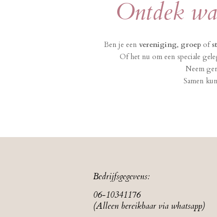
Ontdek wat
Ben je een
vereniging
,
groep
of
s
Of het nu om een speciale gel
Neem geru
Samen kunn
Bedrijfsgegevens:
06-10341176
(Alleen bereikbaar via whatsapp)