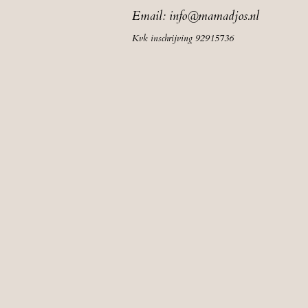
Email:
info@mamadjos.nl
Kvk inschrijving 92915736