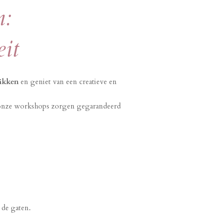
n:
eit
ikken
en geniet van een creatieve en
st, onze workshops zorgen gegarandeerd
 de gaten.