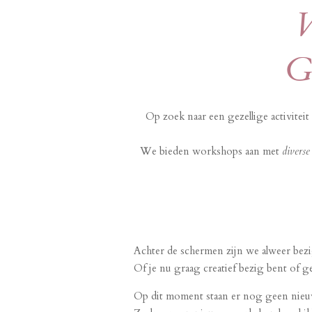
W
Ge
Op zoek naar een gezellige activitei
We bieden workshops aan met
diverse
Achter de schermen zijn we alweer bez
Of je nu graag creatief bezig bent of 
Op dit moment staan er nog geen nieuw