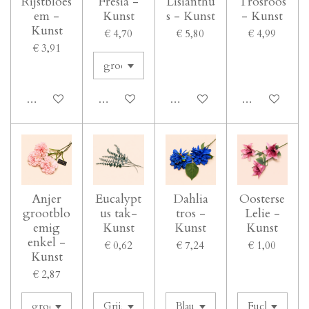
Rijstbloes
Fresia -
Lisianthu
Trosroos
em -
Kunst
s - Kunst
- Kunst
Kunst
€ 4,70
€ 5,80
€ 4,99
€ 3,91
In winkelwagen
In winkelwagen
In winkelwagen
In winkelwage
Anjer
Eucalypt
Dahlia
Oosterse
grootblo
us tak-
tros -
Lelie -
emig
Kunst
Kunst
Kunst
enkel -
€ 0,62
€ 7,24
€ 1,00
Kunst
€ 2,87