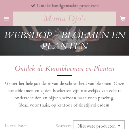
Unieke handgemaakte producten
Ga
direct
Mama Djo's
naar
de
WEBSHOP - BLOEMEN EN
hoofdinhoud
PLANTEN
Ontdek de Kunstbloemen en Planten
Geniet het hele jaar door van de schoonheid van bloemen. Onze
kunstbloemen en zijden boeketten zijn nauwelijks van echt te
onderscheiden en blijven seizoen na seizoen prachtig.
Ideaal voor thuis, op kantoor of als stijlvol cadeau.
14 resultaten
Sorteer: