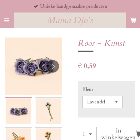
Unieke handgemaakte producten
Ga
direct
Mama Djo's
naar
de
hoofdinhoud
Roos - Kunst
€ 0,59
Kleur
In
winkelwagen