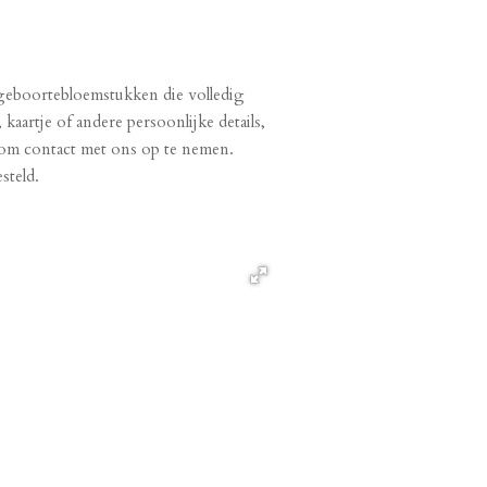
geboortebloemstukken die volledig
artje of andere persoonlijke details,
t om contact met ons op te nemen.
steld.