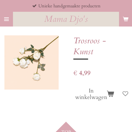
Unieke handgemaakte producten
Ga
direct
Mama Djo's
naar
de
hoofdinhoud
Trosroos -
Kunst
€ 4,99
In
winkelwagen
TOP