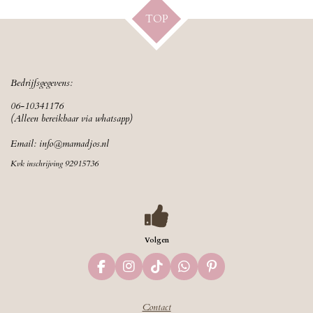
TOP
Bedrijfsgegevens:
06-10341176
(Alleen bereikbaar via whatsapp)
Email:
info@mamadjos.nl
Kvk inschrijving 92915736
Volgen
F
I
T
W
P
a
n
i
h
i
c
s
k
a
n
Contact
e
t
T
t
t