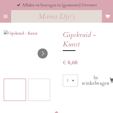
Afhalen en bezorgen in (gemeente) Deventer
Ga
direct
Mama Djo's
naar
de
hoofdinhoud
Gipskruid -
Kunst
€ 0,60
In
winkelwagen