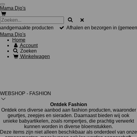
Ga
Mama Djo's
direct
naar
de
hoofdinhoud
handgemaakte producten
Afhalen en bezorgen in (gemeen
Mama Djo's
Home
Account
Zoeken
Winkelwagen
WEBSHOP - FASHION
Ontdek Fashion
Ontdek ons diverse aanbod aan fashion producten, waaronder
geurtjes, zeepjes en sieraden. Daarnaast bieden wij ook
unieke babyartikelen, zoals rompertjes, die prachtig verwerkt
kunnen worden in diverse bloemstukken.
Deze items zijn niet alleen beschikbaar als onderdeel van onze