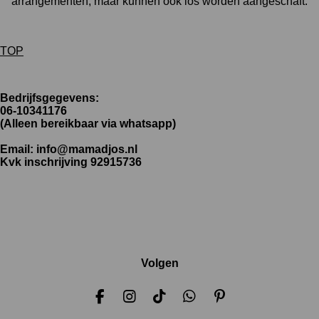
arrangementen, maar kunnen ook los worden aangeschaft.
TOP
Bedrijfsgegevens:
06-10341176
(Alleen bereikbaar via whatsapp)
Email:
info@mamadjos.nl
Kvk inschrijving 92915736
Volgen
F
I
T
W
P
a
n
i
h
i