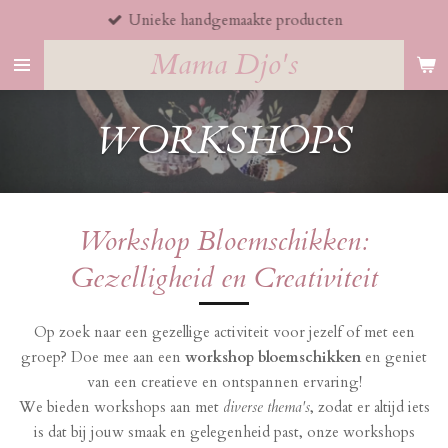
Unieke handgemaakte producten
Ga
direct
Mama Djo's
naar
de
hoofdinhoud
WORKSHOPS
Workshop Bloemschikken:
Gezelligheid en Creativiteit
Op zoek naar een gezellige activiteit voor jezelf of met een
groep? Doe mee aan een
workshop bloemschikken
en geniet
van een creatieve en ontspannen ervaring!
We bieden workshops aan met
diverse thema's
, zodat er altijd iets
is dat bij jouw smaak en gelegenheid past, onze workshops