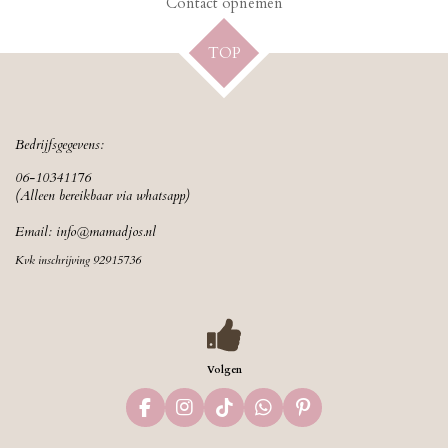
Contact opnemen
TOP
Bedrijfsgegevens:
06-10341176
(Alleen bereikbaar via whatsapp)
Email:
info@mamadjos.nl
Kvk inschrijving 92915736
Volgen
F
I
T
W
P
a
n
i
h
i