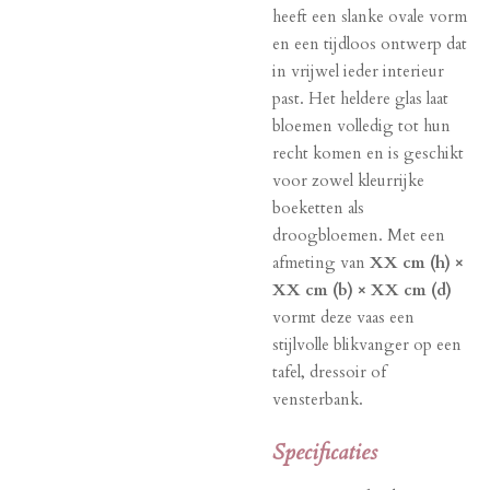
heeft een slanke ovale vorm
en een tijdloos ontwerp dat
in vrijwel ieder interieur
past. Het heldere glas laat
bloemen volledig tot hun
recht komen en is geschikt
voor zowel kleurrijke
boeketten als
droogbloemen. Met een
afmeting van
XX cm (h) ×
XX cm (b) × XX cm (d)
vormt deze vaas een
stijlvolle blikvanger op een
tafel, dressoir of
vensterbank.
Specificaties