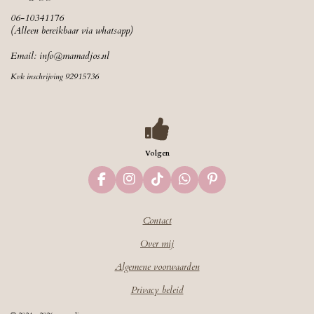
06-10341176
(Alleen bereikbaar via whatsapp)
Email:
info@mamadjos.nl
Kvk inschrijving 92915736
Volgen
F
I
T
W
P
a
n
i
h
i
c
s
k
a
n
Contact
e
t
T
t
t
b
a
o
s
e
Over mij
o
g
k
A
r
o
r
p
e
Algemene voorwaarden
k
a
p
s
m
t
Privacy beleid