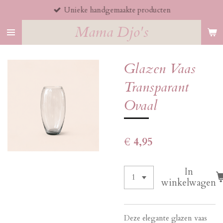
Unieke handgemaakte producten
Ga
direct
Mama Djo's
naar
de
hoofdinhoud
Glazen Vaas
Transparant
Ovaal
€ 4,95
In
winkelwagen
Deze elegante glazen vaas