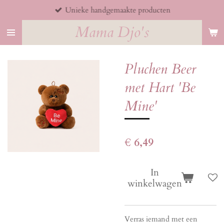
Unieke handgemaakte producten
Ga
direct
Mama Djo's
naar
de
hoofdinhoud
Pluchen Beer
met Hart 'Be
Mine'
€ 6,49
In
winkelwagen
Verras iemand met een