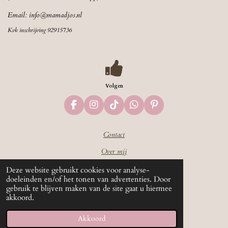
Email:
info@mamadjos.nl
Kvk inschrijving 92915736
Volgen
F
I
T
W
P
a
n
i
h
i
c
s
k
a
n
Contact
e
t
T
t
t
b
a
o
s
e
Over mij
o
g
k
A
r
o
r
p
e
Algemene voorwaarden
Deze website gebruikt cookies voor analyse-
k
a
p
s
doeleinden en/of het tonen van advertenties. Door
m
t
Privacy beleid
gebruik te blijven maken van de site gaat u hiermee
akkoord.
© 2024 - 2026 mamadjos
Powered by
JouwWeb
Akkoord