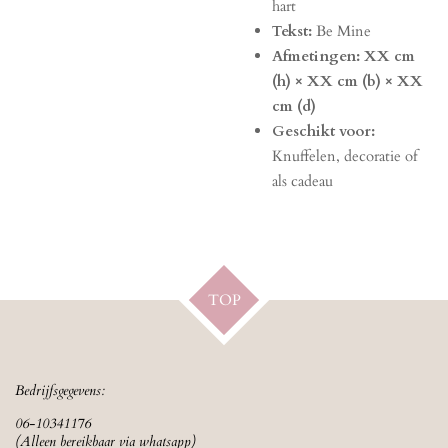
hart
Tekst:
Be Mine
Afmetingen:
XX cm
(h) × XX cm (b) × XX
cm (d)
Geschikt voor:
Knuffelen, decoratie of
als cadeau
TOP
Bedrijfsgegevens:
06-10341176
(Alleen bereikbaar via whatsapp)