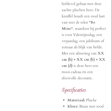
liefdevol gebaar met deze
zachte pluchen beer. De
knuffel houdt een rood hart
vast met de tekst
"Be
Mine"
, waardoor hij perfect
is voor Valentijnsdag, een
verjaardag, een jubileum of
zomaar als blijk van liefde.
Met een afmeting van
XX
cm (h) × XX cm (b) × XX
cm (d)
is deze beer een
mooi cadeau én een
sfeervolle decoratie.
Specificaties
Materiaal:
Pluche
Kleur:
Bruin met rood