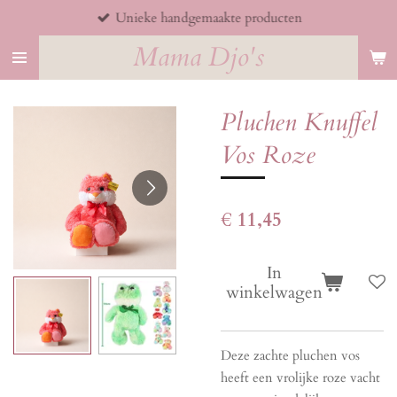
Unieke handgemaakte producten
Ga
direct
Mama Djo's
naar
de
hoofdinhoud
Pluchen Knuffel
Vos Roze
€ 11,45
In
winkelwagen
Deze zachte pluchen vos
heeft een vrolijke roze vacht