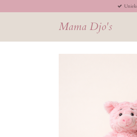
Uniek
Ga
direct
naar
Mama Djo's
de
hoofdinhoud