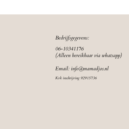
Bedrijfsgegevens:
06-10341176
(Alleen bereikbaar via whatsapp)
Email:
info@mamadjos.nl
Kvk inschrijving 92915736