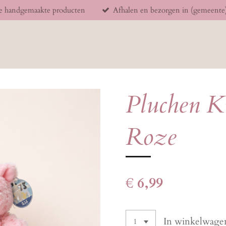
e handgemaakte producten
Afhalen en bezorgen in (gemeente
Pluchen K
Roze
€ 6,99
In winkelwage