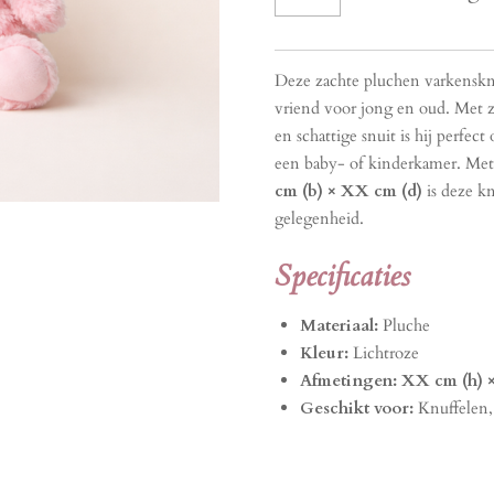
Deze zachte pluchen varkensknuf
vriend voor jong en oud. Met zi
en schattige snuit is hij perfec
een baby- of kinderkamer. Me
cm (b) × XX cm (d)
is deze kn
gelegenheid.
Specificaties
Materiaal:
Pluche
Kleur:
Lichtroze
Afmetingen:
XX cm (h) 
Geschikt voor:
Knuffelen, 