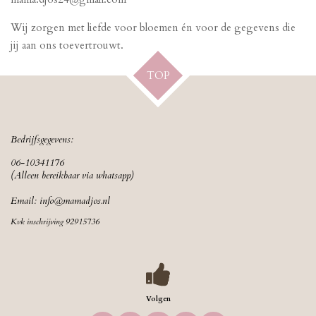
Wij zorgen met liefde voor bloemen én voor de gegevens die
jij aan ons toevertrouwt.
TOP
Bedrijfsgegevens:
06-10341176
(Alleen bereikbaar via whatsapp)
Email:
info@mamadjos.nl
Kvk inschrijving 92915736
Volgen