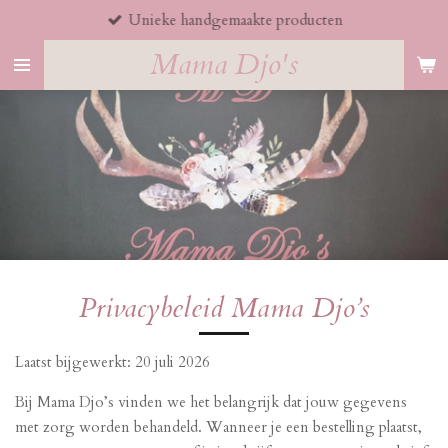
Unieke handgemaakte producten
Ga
direct
Mama Djo's
naar
de
hoofdinhoud
Privacybeleid Mama Djo’s
Laatst bijgewerkt: 20 juli 2026
Bij Mama Djo’s vinden we het belangrijk dat jouw gegevens
met zorg worden behandeld. Wanneer je een bestelling plaatst,